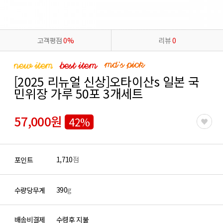
고객평점
0%
리뷰
0
[2025 리뉴얼 신상]오타이산s 일본 국
민위장 가루 50포 3개세트
57,000원
42%
1,710
점
포인트
390
g
수량당무게
배송비결제
수령후 지불