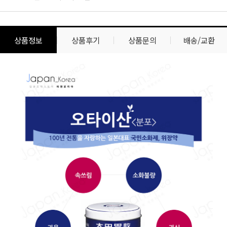
상품정보
상품후기
상품문의
배송/교환
상
상
품
품
정
상
보
세
설
명