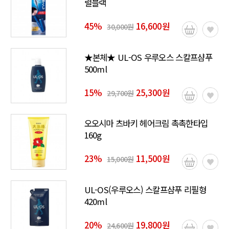
럴블랙
45
%
16,600원
30,000원
★본체★ UL-OS 우루오스 스칼프샴푸
500ml
15
%
25,300원
29,700원
오오시마 츠바키 헤어크림 촉촉한타입
160g
23
%
11,500원
15,000원
UL-OS(우루오스) 스칼프샴푸 리필형
420ml
20
%
19,800원
24,600원