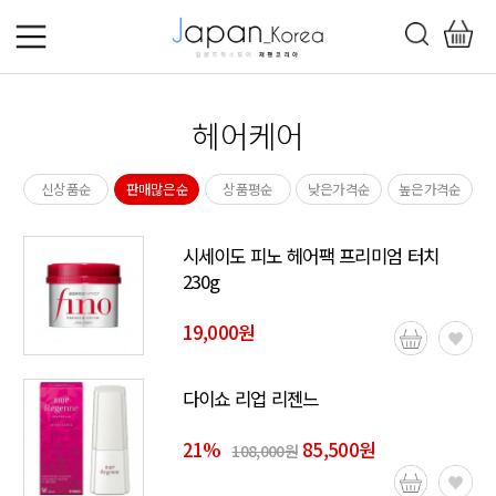
헤어케어
신상품순
판매많은순
상품평순
낮은가격순
높은가격순
시세이도 피노 헤어팩 프리미엄 터치
230g
19,000원
다이쇼 리업 리젠느
21
%
85,500원
108,000원