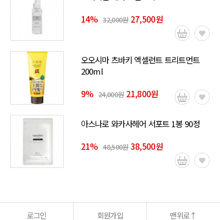
14
%
27,500원
32,000원
오오시마 츠바키 엑셀런트 트리트먼트
200ml
9
%
21,800원
24,000원
아스나로 와카사헤어 서포트 1봉 90정
21
%
38,500원
48,500원
로그인
회원가입
맨위로
↑