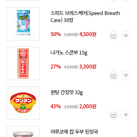
스피드 브레스케어(Speed Breath
Care) 30정
50
%
4,500원
9,000원
나가노 스콘부 15g
27
%
3,300원
4,500원
완탕 간장맛 32g
43
%
2,000원
3,500원
마루코메 컵 두부 된장국