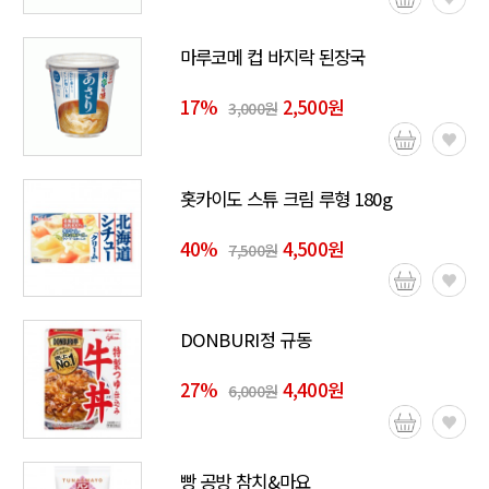
마루코메 컵 바지락 된장국
17
%
2,500원
3,000원
홋카이도 스튜 크림 루형 180g
40
%
4,500원
7,500원
DONBURI정 규동
27
%
4,400원
6,000원
빵 공방 참치&마요