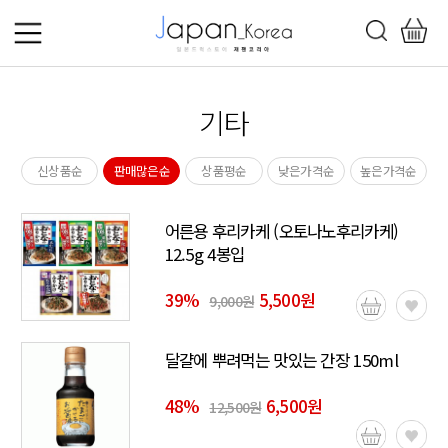
기타
신상품순
판매많은순
상품평순
낮은가격순
높은가격순
어른용 후리카케 (오토나노후리카케)
12.5g 4봉입
39
%
5,500원
9,000원
달걀에 뿌려먹는 맛있는 간장 150ml
48
%
6,500원
12,500원