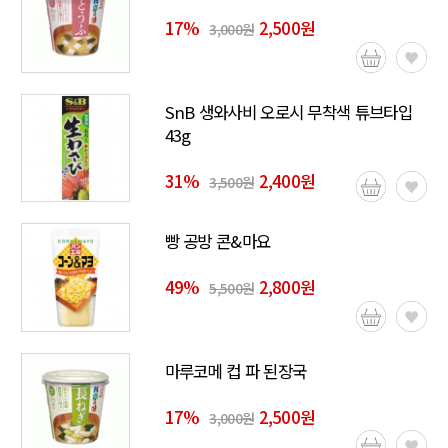
17
%
2,500원
3,000원
SnB 생와사비 오로시 무착색 튜브타입
43g
31
%
2,400원
3,500원
빵 공방 콘&마요
49
%
2,800원
5,500원
마루코메 컵 파 된장국
17
%
2,500원
3,000원