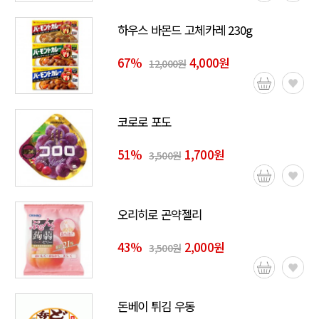
하우스 바몬드 고체카레 230g
67
%
4,000원
12,000원
코로로 포도
51
%
1,700원
3,500원
오리히로 곤약젤리
43
%
2,000원
3,500원
돈베이 튀김 우동