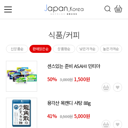
식품/커피
신상품순
판매많은순
상품평순
낮은가격순
높은가격순
센스있는 준비 ASAHI 민티아
50
%
1,500원
3,000원
용각산 목캔디 사탕 88g
41
%
5,000원
8,500원