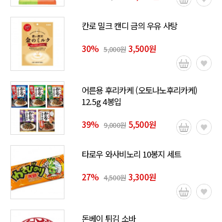
칸로 밀크 캔디 금의 우유 사탕
30
%
3,500원
5,000원
어른용 후리카케 (오토나노후리카케)
12.5g 4봉입
39
%
5,500원
9,000원
타로우 와사비노리 10봉지 세트
27
%
3,300원
4,500원
돈베이 튀김 소바