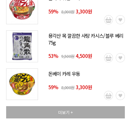
59
%
3,300원
8,000원
용각산 목 깔끔한 사탕 카시스/블루 베리
75g
53
%
4,500원
9,500원
돈베이 카레 우동
59
%
3,300원
8,000원
더보기 +