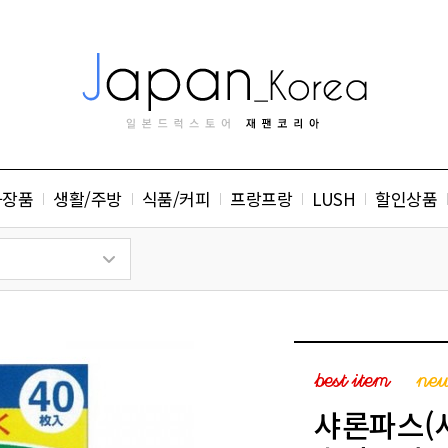
화장품
생활/주방
식품/커피
프랑프랑
LUSH
할인상품
샤론파스(