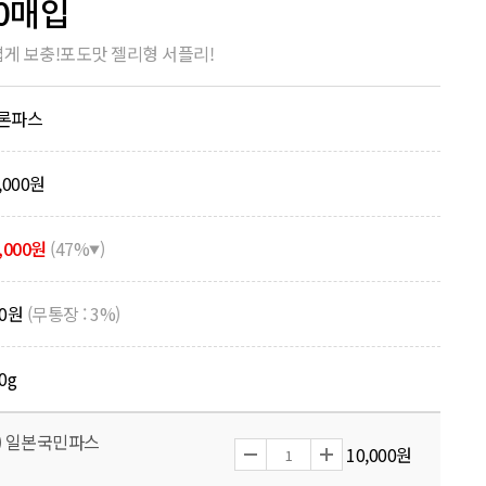
0매입
게 보충!포도맛 젤리형 서플리!
론파스
,000원
,000원
(47%
)
▼
00원
(무통장 : 3%)
0
g
) 일본국민파스
10,000원