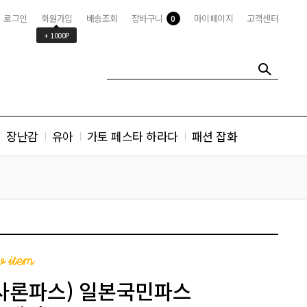
로그인
회원가입
배송조회
장바구니
마이페이지
고객센터
0
+ 1000P
장난감
유아
가토 페스타 하라다
패션 잡화
사론파스) 일본국민파스