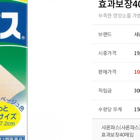
효과보장4
부족한 영양소를 가볍
브랜드
샤
시중가격
19
판매가격
10
적립금
3
수량당 무게
15
샤론파스(사론파스
효과보장40매입