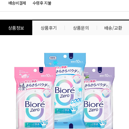
배송비결제
수령후 지불
상품정보
상품후기
상품문의
배송/교환
상
상
품
품
정
상
보
세
설
명