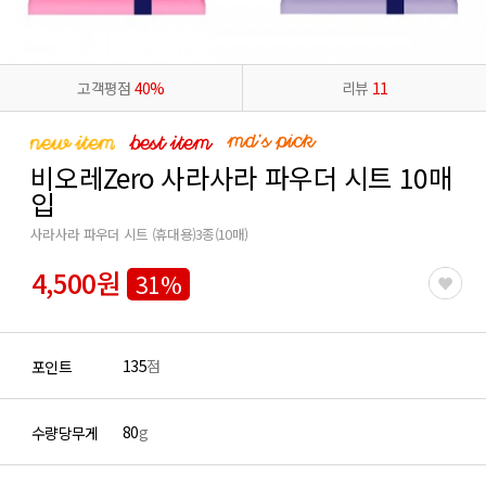
고객평점
40%
리뷰
11
비오레Zero 사라사라 파우더 시트 10매
입
사라사라 파우더 시트 (휴대용)3종(10매)
4,500원
31%
135
점
포인트
80
g
수량당무게