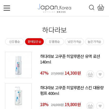
하다라보
신상품순
판매많은순
상품평순
낮은가격순
높은가격순
하다라보 고쿠쥰 히알루론산 유액 로션
140ml
47
%
14,300원
27,000원
하다라보 고쿠쥰 히알루론산 스킨 대용량
펌프 400ml
18
%
19,800원
24,000원