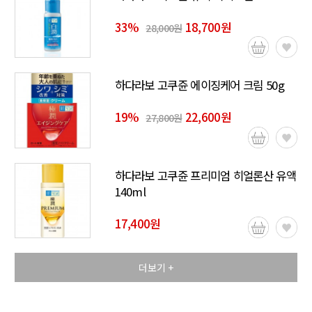
33
%
18,700원
28,000원
하다라보 고쿠쥰 에이징케어 크림 50g
19
%
22,600원
27,800원
하다라보 고쿠쥰 프리미엄 히얼론산 유액
140ml
17,400원
더보기 +