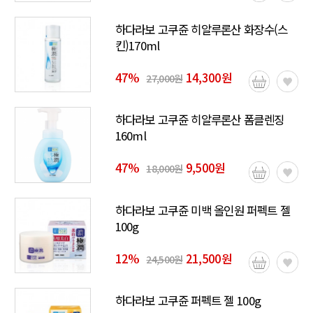
하다라보 고쿠쥰 히알루론산 화장수(스
킨)170ml
47
%
14,300원
27,000원
하다라보 고쿠쥰 히알루론산 폼클렌징
160ml
47
%
9,500원
18,000원
하다라보 고쿠쥰 미백 올인원 퍼펙트 젤​
100g
12
%
21,500원
24,500원
하다라보 고쿠쥰 퍼펙트 젤 100g