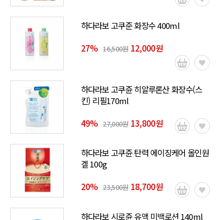
하다라보 고쿠준 화장수 400ml
27
%
12,000원
16,500원
하다라보 고쿠쥰 히알루론산 화장수(스
킨) 리필170ml
49
%
13,800원
27,000원
하다라보 고쿠쥰 탄력 에이징케어 올인원
겔 100g
20
%
18,700원
23,500원
하다라보 시로쥰 유액 미백로션 140ml