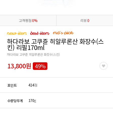
고객평점
0%
리뷰
0
하다라보 고쿠쥰 히알루론산 화장수(스
킨) 리필170ml
하다라보 고쿠쥰 히알루론산 화장수(스킨)
13,800원
49%
414
점
포인트
170
g
수량당무게