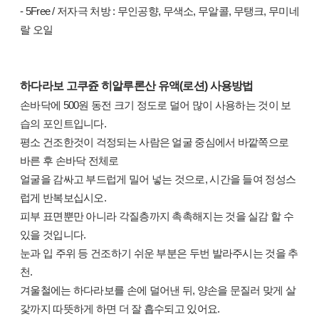
- 5Free / 저자극 처방 : 무인공향, 무색소, 무알콜, 무탱크, 무미네
랄 오일
하다라보 고쿠쥰 히알루론산 유액(로션) 사용방법
손바닥에 500원 동전 크기 정도로 덜어 많이 사용하는 것이 보
습의 포인트입니다.
평소 건조한것이 걱정되는 사람은 얼굴 중심에서 바깥쪽으로
바른 후 손바닥 전체로
얼굴을 감싸고 부드럽게 밀어 넣는 것으로, 시간을 들여 정성스
럽게 반복보십시오.
피부 표면뿐만 아니라 각질층까지 촉촉해지는 것을 실감 할 수
있을 것입니다.
눈과 입 주위 등 건조하기 쉬운 부분은 두번 발라주시는 것을 추
천.
겨울철에는 하다라보를 손에 덜어낸 뒤, 양손을 문질러 맞게 살
갗까지 따뜻하게 하면 더 잘 흡수되고 있어요.