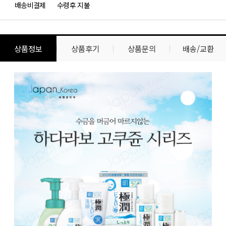
배송비결제
수령후 지불
상품정보
상품후기
상품문의
배송/교환
상
상
품
품
정
상
보
세
설
명