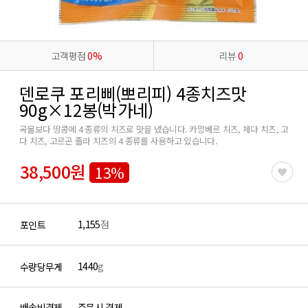
고객평점
0%
리뷰
0
덴로쿠 포리삐(뽀리피) 4종치즈맛
90g×12봉(박가네)
곡물보다 땅콩에 4 종류의 치즈로 맛을 냈습니다. 카망베르 치즈, 체다 치즈, 고
다 치즈, 고르곤 졸라 치즈의 4 종류를 사용하고 있습니다.
38,500원
13%
1,155
점
포인트
1440
g
수량당무게
배송비결제
주문시 결제