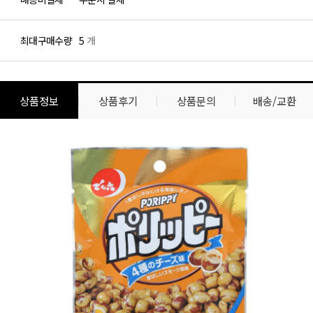
최대구매수량
5
개
상품정보
상품후기
상품문의
배송/교환
상
상
품
품
정
상
보
세
설
명