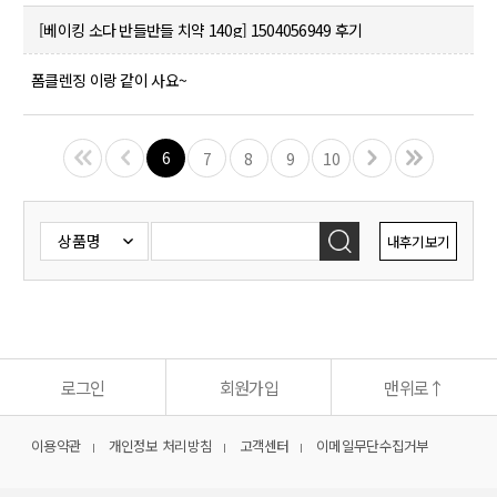
[베이킹 소다 반들반들 치약 140g]
1504056949 후기
폼클렌징 이랑 같이 사요~
6
7
8
9
10
내후기보기
로그인
회원가입
맨위로
↑
이용약관
개인정보 처리방침
고객센터
이메일무단수집거부