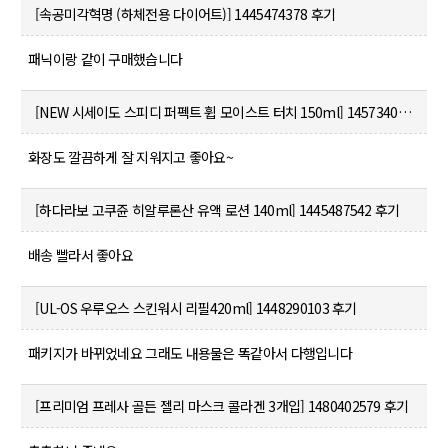
[속공미각혁명 (하체전용 다이어트)]
1445474378 후기
패닉이랑 같이 구매했습니다
[NEW 시세이도 스피디 퍼펙트 휩 모이스트 터치 150ml]
1457340469 후기
화장도 깔끔하게 잘 지워지고 좋아요~
[하다라보 고쿠쥰 히알루론산 유액 로션 140ml]
1445487542 후기
배송 빨라서 좋아요
[UL-OS 우루오스 스킨워시 리필420ml]
1448290103 후기
패키지가 바뀌었네요 그래도 내용물은 똑같아서 다행입니다
[프리미엄 프레사 골든 젤리 마스크 콜라겐 3개입]
1480402579 후기