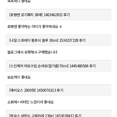
촉촉하니 좋네요
[호빵맨 모기패치 38매]
1463462832 후기
호빵맨 좋아하는 아이가 좋아하네요 ㅎ
[나잘 스프레이 펌프식 블루 30ml]
1534237228 후기
블로그에서 유명해서 구매했습니다
[스킨케어 마유크림 손바유(말기름)70ml]
1445480584 후기
보습력이 좋네요
[에비오스 2000정]
1450076313 후기
소화제+ 비타민 느낌이라 좋네요
[하우스 바몬드 고체카레 230g]
1453039432 후기