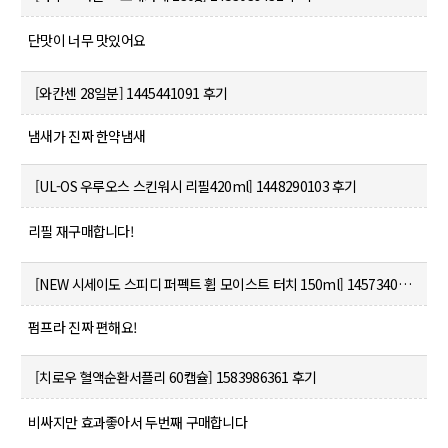
단맛이 너무 맛있어요
[와칸센 28일분]
1445441091 후기
냄새가 진짜 한약냄새
[UL-OS 우루오스 스킨워시 리필420ml]
1448290103 후기
리필 재구매합니다!
[NEW 시세이도 스피디 퍼펙트 휩 모이스트 터치 150ml]
1457340469 후기
펌프라 진짜 편해요!
[치로우 혈액순환서플리 60캡슐]
1583986361 후기
비싸지만 효과좋아서 두번째 구매합니다